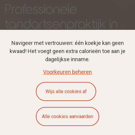
Professionele
tandartsenpraktijk in
Gent voor een
Navigeer met vertrouwen: één koekje kan geen
gezonde en stralende
kwaad! Het voegt geen extra calorieën toe aan je
dagelijkse inname.
lach.
Voorkeuren beheren
Wijs alle cookies af
Alle cookies aanvaarden